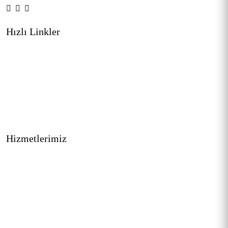
Hızlı Linkler
Ana Sayfa
Hakkımızda
Refaranslarımız
Haberler
İletişim
Hizmetlerimiz
MYK Belgesi
Kalite Belgesi (ISO)
CE Belgesi
TSE HYB Belgesi
Belge Başvuruları