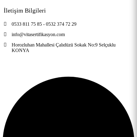
İletişim Bilgileri
0533 811 75 85 - 0532 374 72 29
info@vitasertifikasyon.com
Horozluhan Mahallesi Çalıdüzü Sokak No:9 Selçuklu
KONYA
© 2026 VITA Sertifikasyon. Tüm hakları saklıdır.
KAGAN
YAZILIM
tarafından geliştirilmiştir.