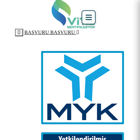
BAŞVURU
BAŞVURU