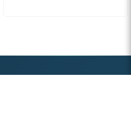
Kalite yönetim sistemleri konusunda uzman ekibimizle
güvenilir ve profesyonel hizmet sunuyoruz.